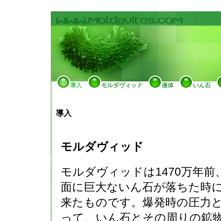
導入
モルダヴィッド
液体
いん石
導入
モルダヴィッド
モルダヴィッドは1470万年前
面に巨大ないん石が落ちた時
来たものです。爆発時の圧力
って、いん石とその周りの鉱